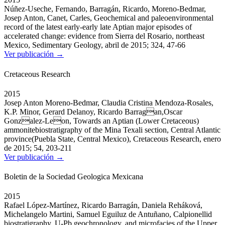
Núñez-Useche, Fernando, Barragán, Ricardo, Moreno-Bedmar,
Josep Anton, Canet, Carles, Geochemical and paleoenvironmental
record of the latest early-early late Aptian major episodes of
accelerated change: evidence from Sierra del Rosario, northeast
Mexico, Sedimentary Geology, abril de 2015; 324, 47-66
Ver publicación →
Cretaceous Research
2015
Josep Anton Moreno-Bedmar, Claudia Cristina Mendoza-Rosales,
K.P. Minor, Gerard Delanoy, Ricardo Barragan,Oscar
Gonzalez-Leon, Towards an Aptian (Lower Cretaceous)
ammonitebiostratigraphy of the Mina Texali section, Central Atlantic
province(Puebla State, Central Mexico), Cretaceous Research, enero
de 2015; 54, 203-211
Ver publicación →
Boletin de la Sociedad Geologica Mexicana
2015
Rafael López-Martínez, Ricardo Barragán, Daniela Reháková,
Michelangelo Martini, Samuel Eguiluz de Antuñano, Calpionellid
biostratigraphy, U-Pb geochronology, and microfacies of the Upper