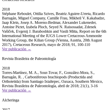
2018
Stéphane Reboulet, Ottilia Szives, Beatriz Aguirre-Urreta, Ricardo
Barragán, Miguel Company, Camille Frau, Mikheil V. Kakabadze,
Jaap Klein, Josep A. Moreno-Bedmar, Alexander Lukeneder,
Antoine Pictet, Izabela Ploch, Seyed N. Raisossadat, Zdenek
Vašiček, Evgenij J. Baraboshkin and Vasili Mitta, Report on the 6th
International Meeting of the IUGS Lower Cretaceous Ammonite
Working Group, the Kilian Group (Vienna, Austria, 20th August
2017), Cretaceous Research, mayo de 2018; 91, 100-110
Ver publicación →
Revista Brasileira de Paleontología
2018
Torres-Martínez, M. A., Sour-Tovar, F., González-Mora, S.,
Barragán, R. , Carboniferous brachiopods (Productida and
Orthotetida) from Santiago Ixtaltepec, Oaxaca, Southern Mexico,
Revista Brasileira de Paleontología, abril de 2018; 21(1), 3-16
Ver publicación →
Alcheringa
2017