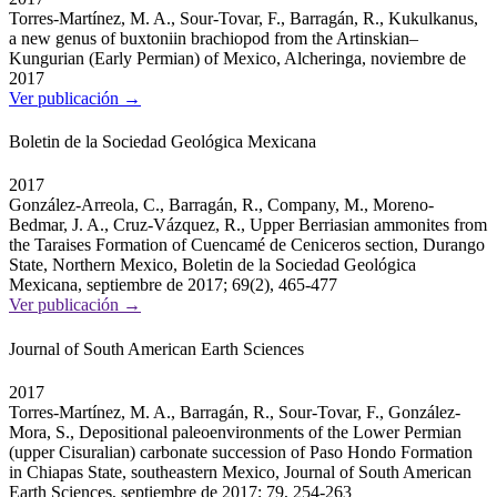
Torres-Martínez, M. A., Sour-Tovar, F., Barragán, R., Kukulkanus,
a new genus of buxtoniin brachiopod from the Artinskian–
Kungurian (Early Permian) of Mexico, Alcheringa, noviembre de
2017
Ver publicación →
Boletin de la Sociedad Geológica Mexicana
2017
González-Arreola, C., Barragán, R., Company, M., Moreno-
Bedmar, J. A., Cruz-Vázquez, R., Upper Berriasian ammonites from
the Taraises Formation of Cuencamé de Ceniceros section, Durango
State, Northern Mexico, Boletin de la Sociedad Geológica
Mexicana, septiembre de 2017; 69(2), 465-477
Ver publicación →
Journal of South American Earth Sciences
2017
Torres-Martínez, M. A., Barragán, R., Sour-Tovar, F., González-
Mora, S., Depositional paleoenvironments of the Lower Permian
(upper Cisuralian) carbonate succession of Paso Hondo Formation
in Chiapas State, southeastern Mexico, Journal of South American
Earth Sciences, septiembre de 2017; 79, 254-263