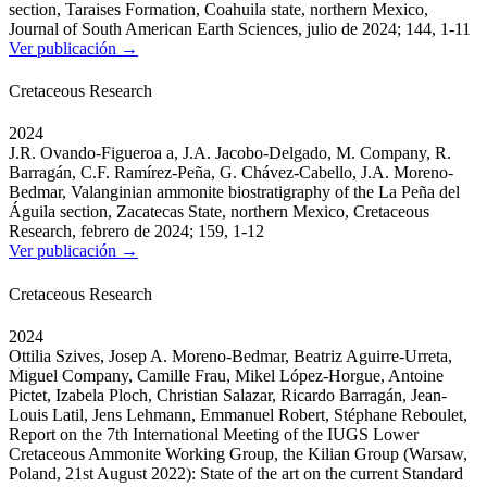
section, Taraises Formation, Coahuila state, northern Mexico,
Journal of South American Earth Sciences, julio de 2024; 144, 1-11
Ver publicación →
Cretaceous Research
2024
J.R. Ovando-Figueroa a, J.A. Jacobo-Delgado, M. Company, R.
Barragán, C.F. Ramírez-Peña, G. Chávez-Cabello, J.A. Moreno-
Bedmar, Valanginian ammonite biostratigraphy of the La Peña del
Águila section, Zacatecas State, northern Mexico, Cretaceous
Research, febrero de 2024; 159, 1-12
Ver publicación →
Cretaceous Research
2024
Ottilia Szives, Josep A. Moreno-Bedmar, Beatriz Aguirre-Urreta,
Miguel Company, Camille Frau, Mikel López-Horgue, Antoine
Pictet, Izabela Ploch, Christian Salazar, Ricardo Barragán, Jean-
Louis Latil, Jens Lehmann, Emmanuel Robert, Stéphane Reboulet,
Report on the 7th International Meeting of the IUGS Lower
Cretaceous Ammonite Working Group, the Kilian Group (Warsaw,
Poland, 21st August 2022): State of the art on the current Standard