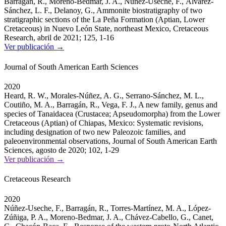
Barragán, R., Moreno-Bedmar, J. A., Núñez-Useche, F., Álvarez-
Sánchez, L. F., Delanoy, G., Ammonite biostratigraphy of two
stratigraphic sections of the La Peña Formation (Aptian, Lower
Cretaceous) in Nuevo León State, northeast Mexico, Cretaceous
Research, abril de 2021; 125, 1-16
Ver publicación →
Journal of South American Earth Sciences
2020
Heard, R. W., Morales-Núñez, A. G., Serrano-Sánchez, M. L.,
Coutiño, M. A., Barragán, R., Vega, F. J., A new family, genus and
species of Tanaidacea (Crustacea; Apseudomorpha) from the Lower
Cretaceous (Aptian) of Chiapas, Mexico: Systematic revisions,
including designation of two new Paleozoic families, and
paleoenvironmental observations, Journal of South American Earth
Sciences, agosto de 2020; 102, 1-29
Ver publicación →
Cretaceous Research
2020
Núñez-Useche, F., Barragán, R., Torres-Martínez, M. A., López-
Zúñiga, P. A., Moreno-Bedmar, J. A., Chávez-Cabello, G., Canet,