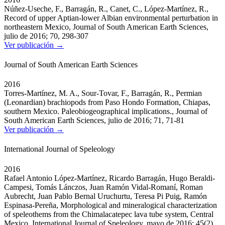
Núñez-Useche, F., Barragán, R., Canet, C., López-Martínez, R.,
Record of upper Aptian-lower Albian environmental perturbation in
northeastern Mexico, Journal of South American Earth Sciences,
julio de 2016; 70, 298-307
Ver publicación →
Journal of South American Earth Sciences
2016
Torres-Martínez, M. A., Sour-Tovar, F., Barragán, R., Permian
(Leonardian) brachiopods from Paso Hondo Formation, Chiapas,
southern Mexico. Paleobiogeographical implications., Journal of
South American Earth Sciences, julio de 2016; 71, 71-81
Ver publicación →
International Journal of Speleology
2016
Rafael Antonio López-Martínez, Ricardo Barragán, Hugo Beraldi-
Campesi, Tomás Lánczos, Juan Ramón Vidal-Romaní, Roman
Aubrecht, Juan Pablo Bernal Uruchurtu, Teresa Pi Puig, Ramón
Espinasa-Pereña, Morphological and mineralogical characterization
of speleothems from the Chimalacatepec lava tube system, Central
Mexico, International Journal of Speleology, mayo de 2016; 45(2),