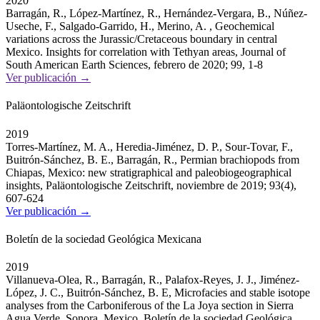
2020
Barragán, R., López-Martínez, R., Hernández-Vergara, B., Núñez-
Useche, F., Salgado-Garrido, H., Merino, A. , Geochemical
variations across the Jurassic/Cretaceous boundary in central
Mexico. Insights for correlation with Tethyan areas, Journal of
South American Earth Sciences, febrero de 2020; 99, 1-8
Ver publicación →
Paläontologische Zeitschrift
2019
Torres-Martínez, M. A., Heredia-Jiménez, D. P., Sour-Tovar, F.,
Buitrón-Sánchez, B. E., Barragán, R., Permian brachiopods from
Chiapas, Mexico: new stratigraphical and paleobiogeographical
insights, Paläontologische Zeitschrift, noviembre de 2019; 93(4),
607-624
Ver publicación →
Boletín de la sociedad Geológica Mexicana
2019
Villanueva-Olea, R., Barragán, R., Palafox-Reyes, J. J., Jiménez-
López, J. C., Buitrón-Sánchez, B. E, Microfacies and stable isotope
analyses from the Carboniferous of the La Joya section in Sierra
Agua Verde, Sonora, Mexico, Boletín de la sociedad Geológica