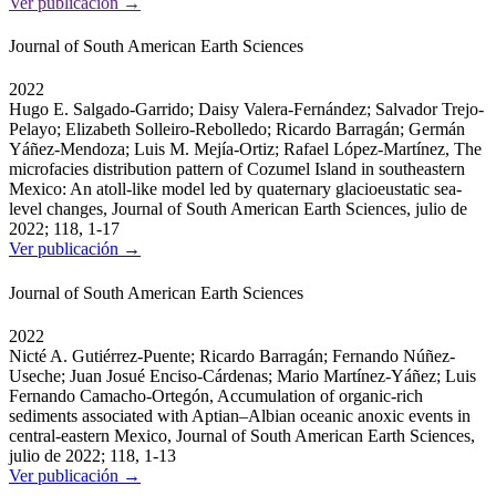
Ver publicación →
Journal of South American Earth Sciences
2022
Hugo E. Salgado-Garrido; Daisy Valera-Fernández; Salvador Trejo-
Pelayo; Elizabeth Solleiro-Rebolledo; Ricardo Barragán; Germán
Yáñez-Mendoza; Luis M. Mejía-Ortiz; Rafael López-Martínez, The
microfacies distribution pattern of Cozumel Island in southeastern
Mexico: An atoll-like model led by quaternary glacioeustatic sea-
level changes, Journal of South American Earth Sciences, julio de
2022; 118, 1-17
Ver publicación →
Journal of South American Earth Sciences
2022
Nicté A. Gutiérrez-Puente; Ricardo Barragán; Fernando Núñez-
Useche; Juan Josué Enciso-Cárdenas; Mario Martínez-Yáñez; Luis
Fernando Camacho-Ortegón, Accumulation of organic-rich
sediments associated with Aptian–Albian oceanic anoxic events in
central-eastern Mexico, Journal of South American Earth Sciences,
julio de 2022; 118, 1-13
Ver publicación →