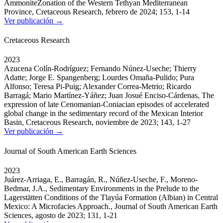
AmmoniteZonation of the Western Tethyan Mediterranean
Province, Cretaceous Research, febrero de 2024; 153, 1-14
Ver publicación →
Cretaceous Research
2023
Azucena Colín-Rodríguez; Fernando Núnez-Useche; Thierry
Adatte; Jorge E. Spangenberg; Lourdes Omaña-Pulido; Pura
Alfonso; Teresa Pi-Puig; Alexander Correa-Metrio; Ricardo
Barragá; Mario Martínez-Yáñez; Juan Josué Enciso-Cárdenas, The
expression of late Cenomanian-Coniacian episodes of accelerated
global change in the sedimentary record of the Mexican Interior
Basin, Cretaceous Research, noviembre de 2023; 143, 1-27
Ver publicación →
Journal of South American Earth Sciences
2023
Juárez-Arriaga, E., Barragán, R., Núñez-Useche, F., Moreno-
Bedmar, J.A., Sedimentary Environments in the Prelude to the
Lagerstätten Conditions of the Tlayúa Formation (Albian) in Central
Mexico: A Microfacies Approach., Journal of South American Earth
Sciences, agosto de 2023; 131, 1-21