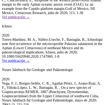
C., Chacón-Baca, E., Response of the western proto-North Atlantic
margin to the early Aptian oceanic anoxic event (OAE) 1a: an
example from the Cupido platform margin-Gulf of Mexico, NE
Mexico, Cretaceous Research, julio de 2020; 113, 1-38
Ver publicación →
Ichnos
2020
Torres-Martínez, M. A., Núñez-Useche, F., Barragán, R., Ichnologic
note first occurrence of the microcoprolite Palaxius salataensis in the
Aptian (Lower Cretaceous) of northeast Mexico and its
paleoecological implications, Ichnos, julio de 2020;
10.1080/10420940.2020.1747060, 1-8
Ver publicación →
Neues Jahrbuch für Geologie und Paläontologie
2020
Vega, F. J., Borges-Sellén, C. R., Aguilar-Pérez, J., Arano-Ruiz, A.
F., Viñola-López, L. W., Barragán, R. , On a new species of
Graptocarcinus REMER, 1887 (Brachyura, Dynomenidae,
Graptocarcininae) from the Upper Cretaceous of southwest Cuba,
Neues Jahrbuch für Geologie und Paläontologie, mayo de 2020;
296(1-2), 211-216