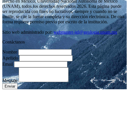
Hecho en México, Universidad Nacional Autónoma de México
(UNAM), todos los derechos reservados 2026. Esta página puede
ser reproducida con fines no lucrativos, siempre y cuando no se
mutile, se cite la fuente completa y su dirección electrónica. De otra
forma requiere permiso previo por escrito de la institución.
Sitio web administrado por:
webmaster-igl@geologia.unam.mx
Contáctanos
Nombre
Apellido
Email
Mensaje
Enviar